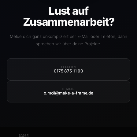
Lust auf
Zusammenarbeit?
Melde dich ganz unkompliziert per E-Mail oder Telefon, dann
sprechen wir über deine Projekte.
TELEFON
0175 875 11 90
E-MAIL
o.moll@make-a-frame.de