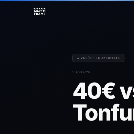
← ZURÜCK ZU AKTUELLES
1. April 2026
40€ v
Tonfu