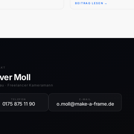
BEITRAG LESEN →
AKT
iver Moll
au · Freelancer Kameramann
TELEFON
E-MAIL
0175 875 11 90
o.moll@make-a-frame.de