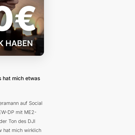
is hat mich etwas
eramann auf Social
r EW-DP mit ME2-
 der Ton des DJI
 hat mich wirklich