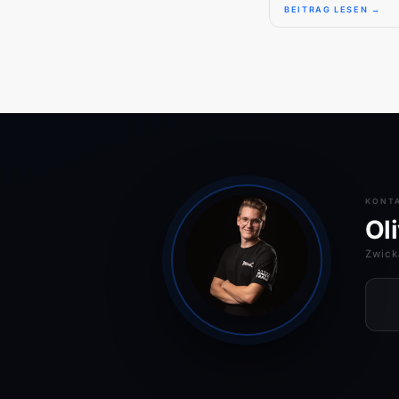
BEITRAG LESEN →
KONT
Ol
Zwick