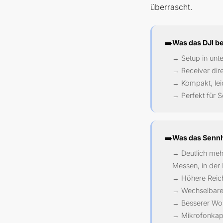
überrascht.
➡️
Was das DJI b
→ Setup in unte
→ Receiver dir
→ Kompakt, lei
→ Perfekt für 
➡️
Was das Senn
→ Deutlich meh
Messen, in der 
→ Höhere Reich
→ Wechselbare 
→ Besserer Wo
→ Mikrofonkaps