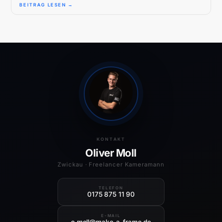
BEITRAG LESEN →
KONTAKT
Oliver Moll
Zwickau · Freelancer Kameramann
TELEFON
0175 875 11 90
E-MAIL
o.moll@make-a-frame.de