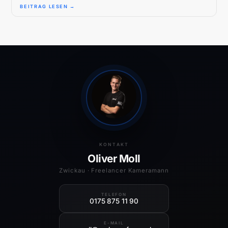
BEITRAG LESEN →
KONTAKT
Oliver Moll
Zwickau · Freelancer Kameramann
TELEFON
0175 875 11 90
E-MAIL