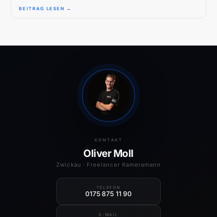
BEITRAG LESEN →
KONTAKT
Oliver Moll
Zwickau · Freelancer Kameramann
TELEFON
0175 875 11 90
E-MAIL